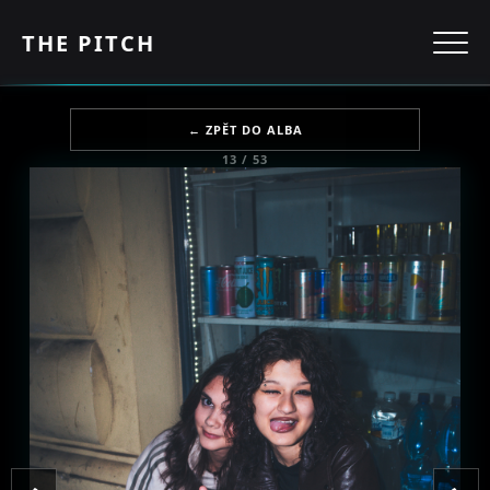
THE PITCH
← ZPĚT DO ALBA
13 / 53