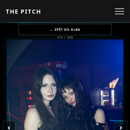
THE PITCH
← ZPĚT DO ALBA
174 / 205
‹
›