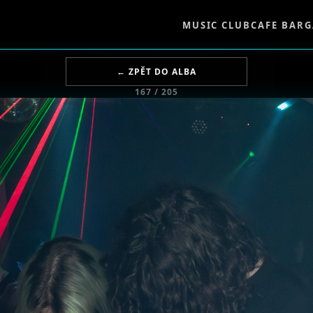
MUSIC CLUB
CAFE BAR
G
← ZPĚT DO ALBA
167 / 205