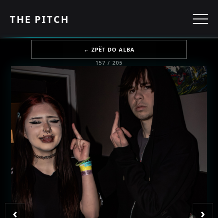
THE PITCH
← ZPĚT DO ALBA
157 / 205
‹
›