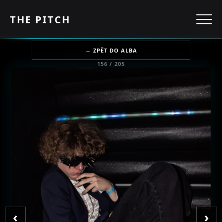
THE PITCH
← ZPĚT DO ALBA
156 / 205
‹
›