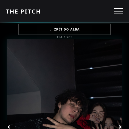
THE PITCH
← ZPĚT DO ALBA
154 / 205
‹
›