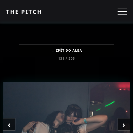
THE PITCH
← ZPĚT DO ALBA
131 / 205
‹
›