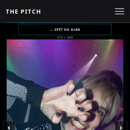
THE PITCH
← ZPĚT DO ALBA
113 / 205
‹
›