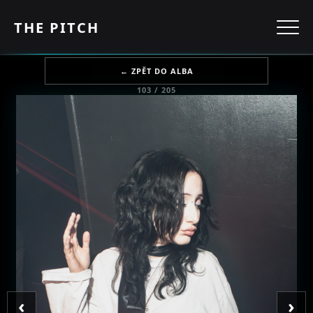
THE PITCH
← ZPĚT DO ALBA
103 / 205
‹
›