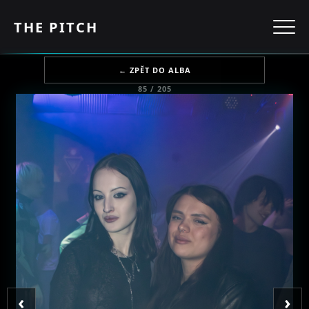
THE PITCH
← ZPĚT DO ALBA
85 / 205
‹
›