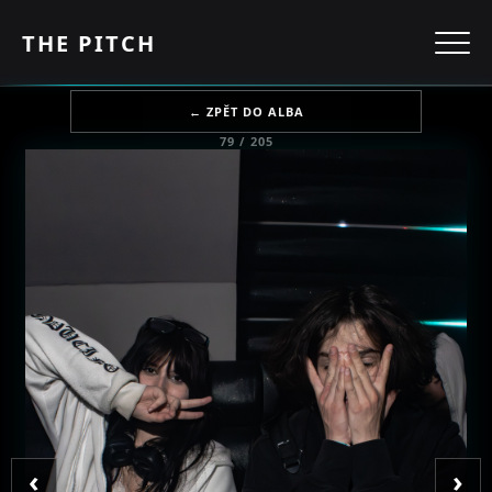
THE PITCH
← ZPĚT DO ALBA
79 / 205
‹
›