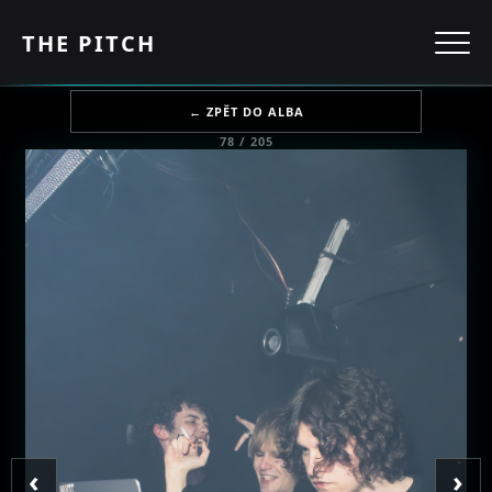
THE PITCH
← ZPĚT DO ALBA
78 / 205
‹
›