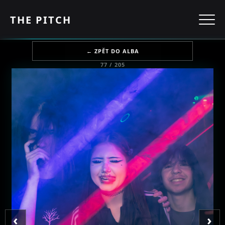
THE PITCH
← ZPĚT DO ALBA
77 / 205
‹
›