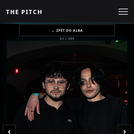
THE PITCH
← ZPĚT DO ALBA
52 / 205
‹
›