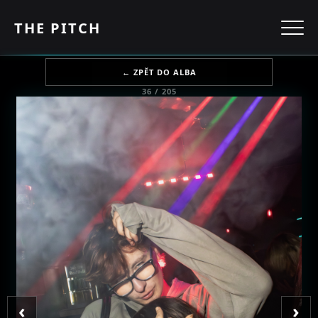
THE PITCH
← ZPĚT DO ALBA
36 / 205
‹
›