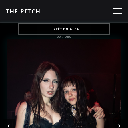
THE PITCH
← ZPĚT DO ALBA
22 / 205
‹
›