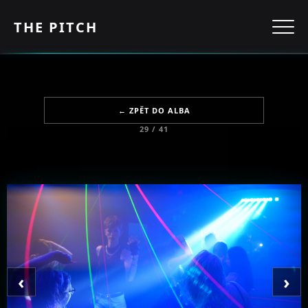
THE PITCH
← ZPĚT DO ALBA
29 / 41
‹
›