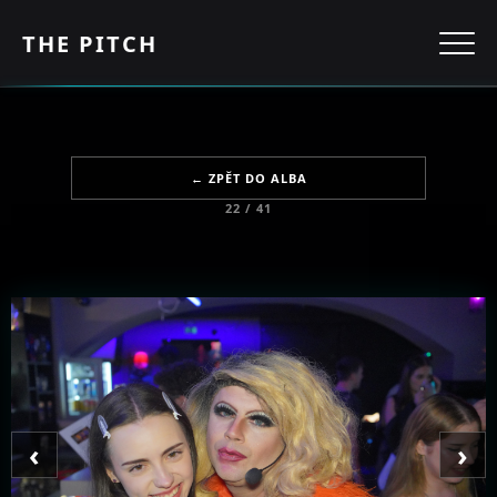
THE PITCH
← ZPĚT DO ALBA
22 / 41
‹
›