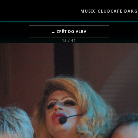
MUSIC CLUB
CAFE BAR
G
← ZPĚT DO ALBA
15 / 41