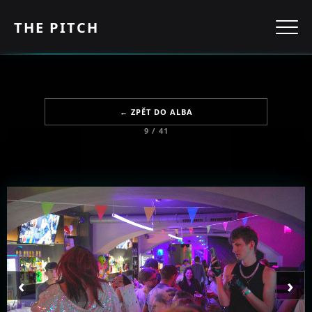
THE PITCH
← ZPĚT DO ALBA
9 / 41
‹
›