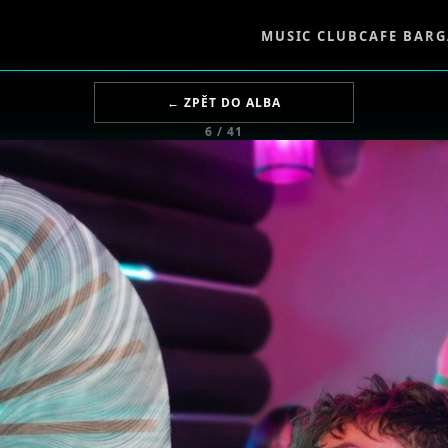
MUSIC CLUB
CAFE BAR
G
← ZPĚT DO ALBA
6 / 41