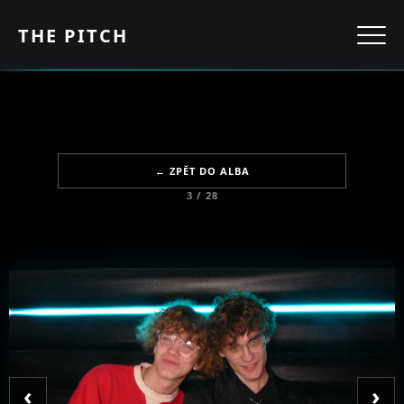
THE PITCH
← ZPĚT DO ALBA
3 / 28
‹
›