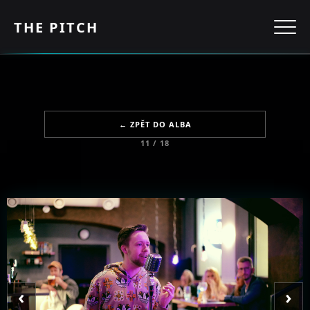
THE PITCH
← ZPĚT DO ALBA
11 / 18
‹
›