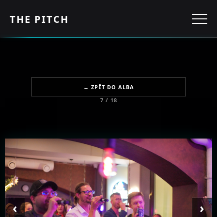
THE PITCH
← ZPĚT DO ALBA
7 / 18
‹
›