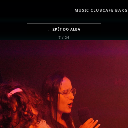
MUSIC CLUB
CAFE BAR
G
← ZPĚT DO ALBA
7 / 24