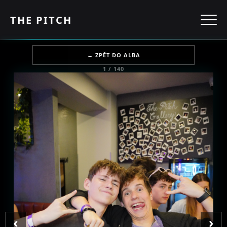
THE PITCH
← ZPĚT DO ALBA
1 / 140
‹
›