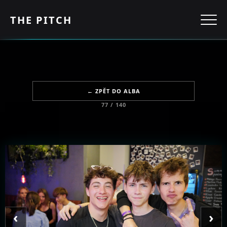
THE PITCH
← ZPĚT DO ALBA
77 / 140
‹
›