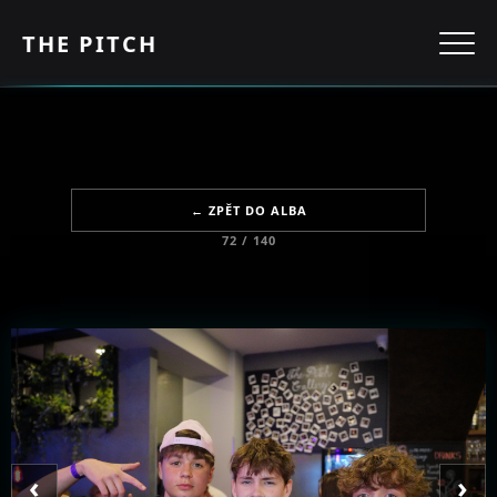
THE PITCH
← ZPĚT DO ALBA
72 / 140
‹
›