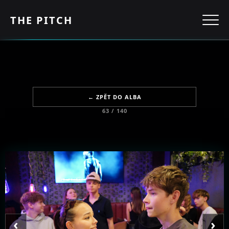
THE PITCH
← ZPĚT DO ALBA
63 / 140
‹
›