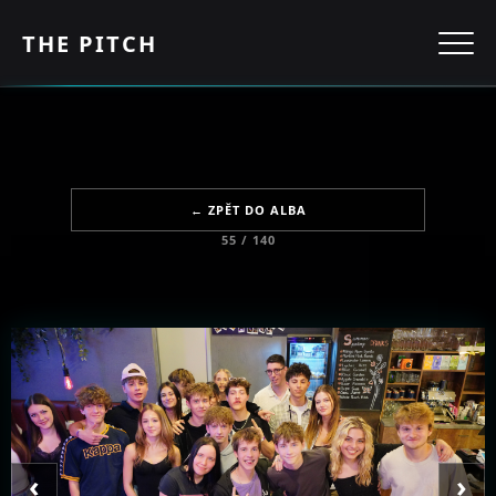
THE PITCH
← ZPĚT DO ALBA
55 / 140
‹
›