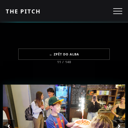
THE PITCH
← ZPĚT DO ALBA
11 / 140
‹
›