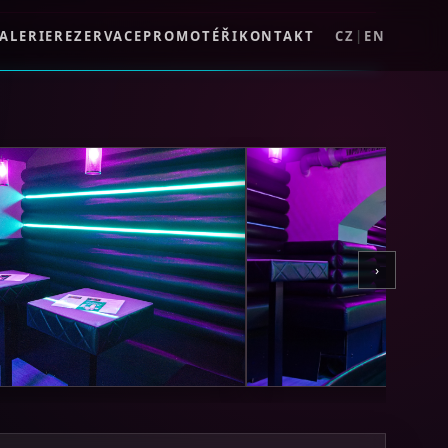
ALERIE
REZERVACE
PROMOTÉŘI
KONTAKT
CZ
|
EN
›