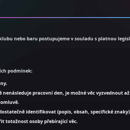
 klubu nebo baru postupujeme v souladu s platnou legisl
ích podmínek:
dny
.
ě nenásleduje pracovní den, je možné věc vyzvednout
až
domluvě
.
ostatečně identifikovat (popis, obsah, specifické znaky)
it totožnost osoby přebírající věc.