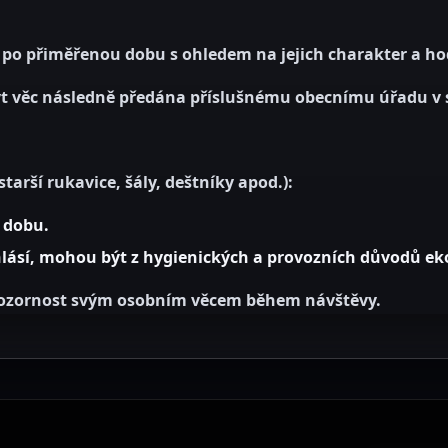
 po přiměřenou dobu s ohledem na jejich charakter a h
 být věc následně předána příslušnému obecnímu úřadu v 
tarší rukavice, šály, deštníky apod.):
 dobu.
hlásí, mohou být z hygienických a provozních důvodů eko
ozornost svým osobním věcem během návštěvy.